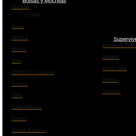
Bolsas y Mochilas
Mochilas
CAMO
Bolsas
MOLLE
Superviv
Pantalla de Pro
Médico
Botiquín
Duty
Bolsas Daka
BROKOS Cinturones
Botellas
Perneras
Nutrición
TIER
Cajas y Maletas
Parches
Parches Banderas