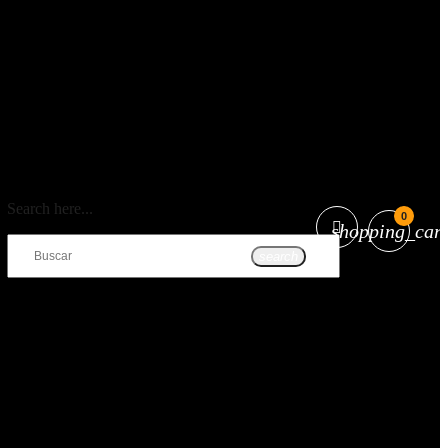
Search here...
0
shopping_cart
search