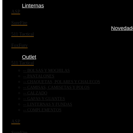
Linternas
ASP
SureFire
Novedad
511 Tactical
FoxFury
Outlet
511 Tactical
BOLSAS Y MOCHILAS
PANTALONES
CHAQUETAS, POLARES Y CHALECOS
CAMISAS, CAMISETAS Y POLOS
CALZADO
GAFAS Y GUANTES
LINTERNAS Y FUNDAS
COMPLEMENTOS
ASP
SureFire