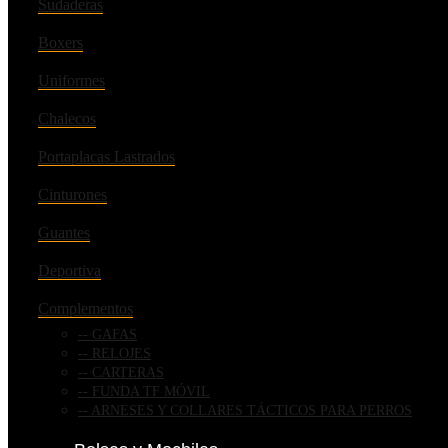
Sudaderas
Boxers
Uniformes
Chalecos
Portaplacas Lastrados
Cinturones
Guantes
Deportiva
Complementos
GAFAS
RELOJES
CARTERAS
FUNDA TF MÓVIL
ARNESES Y COLLARES TÁCTICOS PARA PERROS