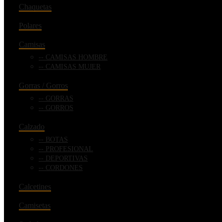
Chaquetas
Polares
Camisas
CAMISAS HOMBRE
CAMISAS MUJER
Gorras / Gorros
GORRAS
GORROS
Calzado
BOTAS
PROFESIONAL
DEPORTIVAS
CORDONES
Calcetines
Camisetas