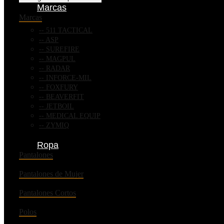
Marcas
Marcas
511 TACTICAL
ASP
SUREFIRE
MAGPUL
RADAR
INFORCE-MIL
FOXFURY
BEAVERFIT
JETBOIL
MEDICAL EQUIP
ZYMIQ
Ropa
Pantalones
Pantalones de Mujer
Pantalones Cortos
Polos