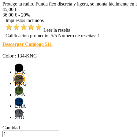
Protege tu radio, Funda flex discreta y ligera, se monta fácilmente en 
45,00 €
36,00 €
- 20%
Impuestos incluidos
Leer la reseña
Calificación promedio:
5
/5 Número de reseñas:
1
Descargar Catálogo 511
Color : 134-KNG
019-
BLK
134-
KNG
186-
RGN
724-
DNA
092-
STO
Cantidad