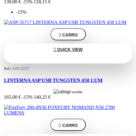
139,00 €
-15%
118,15 €
-15%

CARRO

QUICK VIEW
Ref.:
ASP-35717
LINTERNA ASP USB TUNGSTEN 450 LUM
0 reseñas
165,00 €
-15%
140,25 €

CARRO