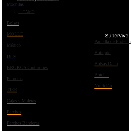
Mochilas
CAMO
Bolsas
MOLLE
Superviven
Pantalla de Prote
Médico
Botiquín
Duty
Bolsas Daka
BROKOS Cinturones
Botellas
Perneras
Nutrición
TIER
Cajas y Maletas
Parches
Parches Banderas