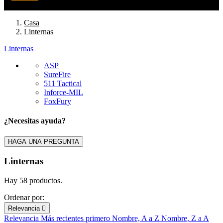
Casa
Linternas
Linternas
Filters:
ASP
Clear
SureFire
Categorías
511 Tactical
Inforce-MIL
511 Tactical
7
FoxFury
ASP
28
FoxFury
3
¿Necesitas ayuda?
Inforce-MIL
6
SureFire
13
HAGA UNA PREGUNTA
Marca
Linternas
Precio
€
€
Hay 58 productos.
En stock
Ordenar por:
En stock
48
Relevancia

Relevancia
Más recientes primero
Nombre, A a Z
Nombre, Z a A