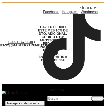
SÍGUENOS:
Facebook
Instagram
Wordpress
HAZ TU PEDIDO
ESTE MES 10% DE
DTO. ADICIONAL.
CÓDIGO DTO:
AGOSTO24. LOS
+34 911 678 640
/
PEDIDOS SE
NTAS2@MASTERXTREME.COM
PROCESARÁN A
PARTIR DEL
01.SEP.
ENVÍOS GRATIS A
PARTIR DE 25€
Search here...
search
Navegación de palanca
☰