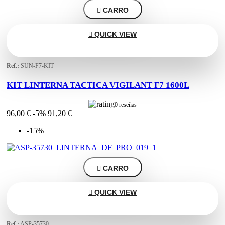

CARRO

QUICK VIEW
Ref.:
SUN-F7-KIT
KIT LINTERNA TACTICA VIGILANT F7 1600L
0 reseñas
96,00 €
-5%
91,20 €
-15%

CARRO

QUICK VIEW
Ref.:
ASP-35730