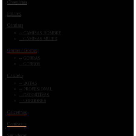
Chaquetas
Polares
Camisas
CAMISAS HOMBRE
CAMISAS MUJER
Gorras / Gorros
GORRAS
GORROS
Calzado
BOTAS
PROFESIONAL
DEPORTIVAS
CORDONES
Calcetines
Camisetas
Sudaderas