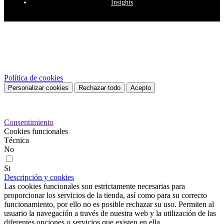
Insights
Este sitio web utiliza cookies propias y de terceros para mejorar
nuestros servicios y mostrarle publicidad relacionada con sus
preferencias mediante el análisis de sus hábitos de navegación. Para
dar su consentimiento sobre su uso pulse el botón Acepto.
Política de cookies
Personalizar cookies
Rechazar todo
Acepto
Preferencias de cookies
Consentimiento
Cookies funcionales
Técnica
No
Si
Descripción y cookies
Las cookies funcionales son estrictamente necesarias para
proporcionar los servicios de la tienda, así como para su correcto
funcionamiento, por ello no es posible rechazar su uso. Permiten al
usuario la navegación a través de nuestra web y la utilización de las
diferentes opciones o servicios que existen en ella.