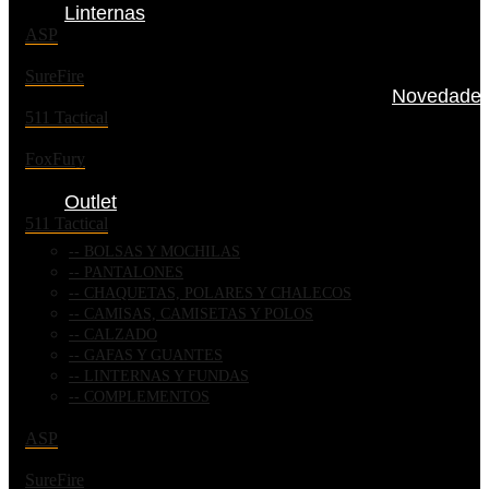
Linternas
ASP
SureFire
Novedade
511 Tactical
FoxFury
Outlet
511 Tactical
BOLSAS Y MOCHILAS
PANTALONES
CHAQUETAS, POLARES Y CHALECOS
CAMISAS, CAMISETAS Y POLOS
CALZADO
GAFAS Y GUANTES
LINTERNAS Y FUNDAS
COMPLEMENTOS
ASP
SureFire