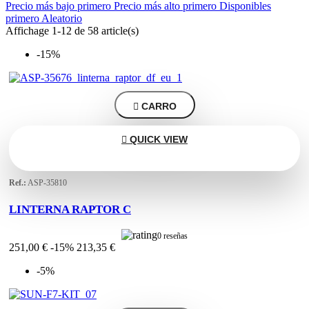
View products
58
Precio más bajo primero
Precio más alto primero
Disponibles
primero
Aleatorio
Affichage 1-12 de 58 article(s)
-15%

CARRO

QUICK VIEW
Ref.:
ASP-35810
LINTERNA RAPTOR C
0 reseñas
251,00 €
-15%
213,35 €
-5%