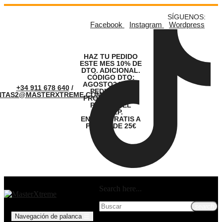
SÍGUENOS:
Facebook
Instagram
Wordpress
HAZ TU PEDIDO
ESTE MES 10% DE
DTO. ADICIONAL.
CÓDIGO DTO:
AGOSTO24. LOS
+34 911 678 640
/
PEDIDOS SE
NTAS2@MASTERXTREME.COM
PROCESARÁN A
PARTIR DEL
01.SEP.
ENVÍOS GRATIS A
PARTIR DE 25€
Search here...
search
Navegación de palanca
☰