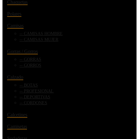
Chaquetas
Polares
Camisas
CAMISAS HOMBRE
CAMISAS MUJER
Gorras / Gorros
GORRAS
GORROS
Calzado
BOTAS
PROFESIONAL
DEPORTIVAS
CORDONES
Calcetines
Camisetas
Sudaderas