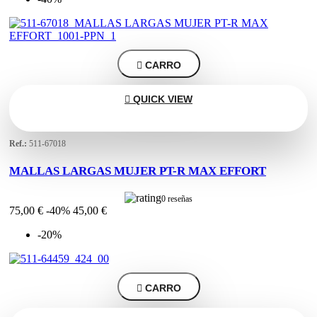

CARRO

QUICK VIEW
Ref.:
511-67018
MALLAS LARGAS MUJER PT-R MAX EFFORT
0 reseñas
75,00 €
-40%
45,00 €
-20%

CARRO