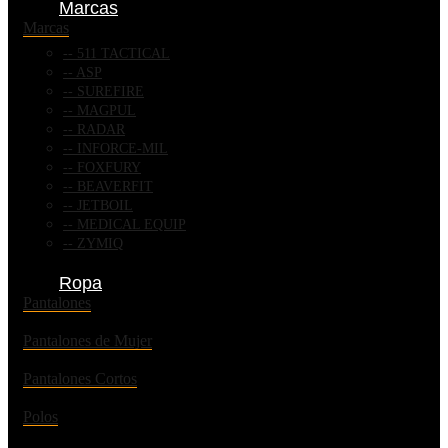
Marcas
Marcas
511 TACTICAL
ASP
SUREFIRE
MAGPUL
RADAR
INFORCE-MIL
FOXFURY
BEAVERFIT
JETBOIL
MEDICAL EQUIP
ZYMIQ
Ropa
Pantalones
Pantalones de Mujer
Pantalones Cortos
Polos