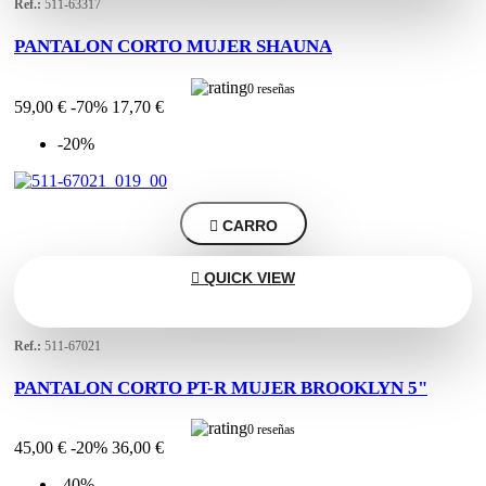
Ref.:
511-63317
PANTALON CORTO MUJER SHAUNA
0 reseñas
59,00 €
-70%
17,70 €
-20%

CARRO

QUICK VIEW
Ref.:
511-67021
PANTALON CORTO PT-R MUJER BROOKLYN 5"
0 reseñas
45,00 €
-20%
36,00 €
-40%