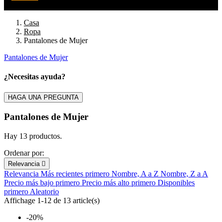
Casa
Ropa
Pantalones de Mujer
Pantalones de Mujer
Filters:
Clear
¿Necesitas ayuda?
Marca
HAGA UNA PREGUNTA
Precio
€
€
Pantalones de Mujer
En stock
Hay 13 productos.
En stock
13
Ordenar por:
View products
13
Relevancia

Relevancia
Más recientes primero
Nombre, A a Z
Nombre, Z a A
Precio más bajo primero
Precio más alto primero
Disponibles
primero
Aleatorio
Affichage 1-12 de 13 article(s)
-20%