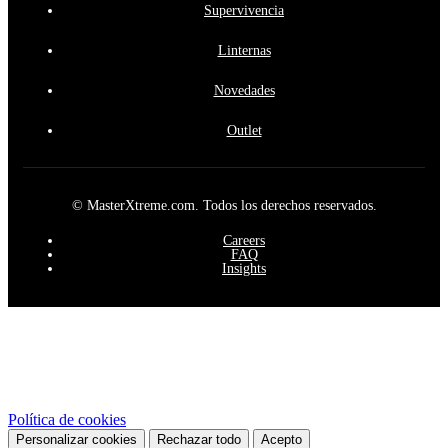
Supervivencia
Linternas
Novedades
Outlet
© MasterXtreme.com. Todos los derechos reservados.
Careers
FAQ
Insights
Este sitio web utiliza cookies propias y de terceros para mejorar
nuestros servicios y mostrarle publicidad relacionada con sus
preferencias mediante el análisis de sus hábitos de navegación. Para
dar su consentimiento sobre su uso pulse el botón Acepto.
Política de cookies
Personalizar cookies
Rechazar todo
Acepto