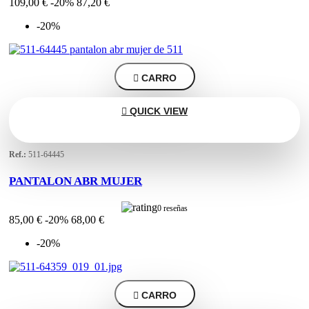
109,00 €
-20%
87,20 €
-20%

CARRO

QUICK VIEW
Ref.:
511-64445
PANTALON ABR MUJER
0 reseñas
85,00 €
-20%
68,00 €
-20%

CARRO