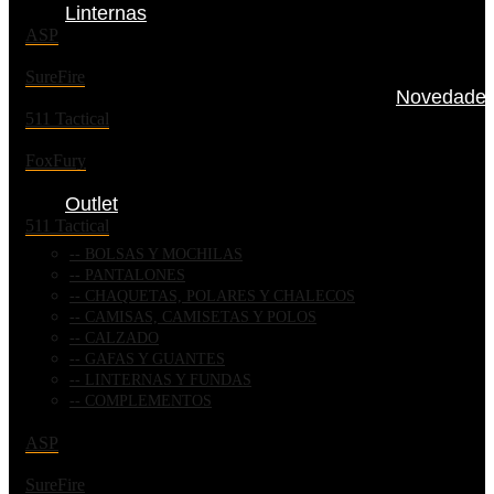
Linternas
ASP
SureFire
Novedade
511 Tactical
FoxFury
Outlet
511 Tactical
BOLSAS Y MOCHILAS
PANTALONES
CHAQUETAS, POLARES Y CHALECOS
CAMISAS, CAMISETAS Y POLOS
CALZADO
GAFAS Y GUANTES
LINTERNAS Y FUNDAS
COMPLEMENTOS
ASP
SureFire