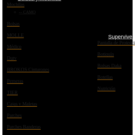
Mochilas
CAMO
Bolsas
MOLLE
Superviven
Pantalla de Prote
Médico
Botiquín
Duty
Bolsas Daka
BROKOS Cinturones
Botellas
Perneras
Nutrición
TIER
Cajas y Maletas
Parches
Parches Banderas