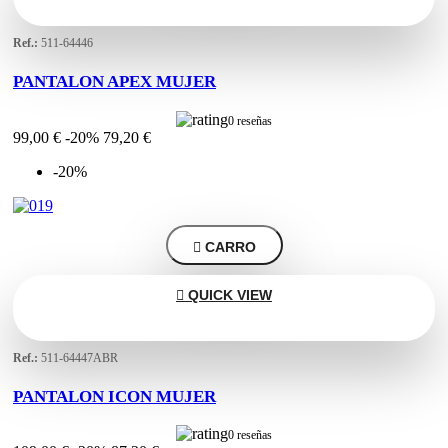
Ref.:
511-64446
PANTALON APEX MUJER
0 reseñas
99,00 €
-20%
79,20 €
-20%

CARRO

QUICK VIEW
Ref.:
511-64447ABR
PANTALON ICON MUJER
0 reseñas