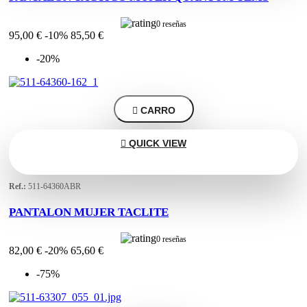
0 reseñas
95,00 €
-10%
85,50 €
-20%

CARRO

QUICK VIEW
Ref.:
511-64360ABR
PANTALON MUJER TACLITE
0 reseñas
82,00 €
-20%
65,60 €
-75%