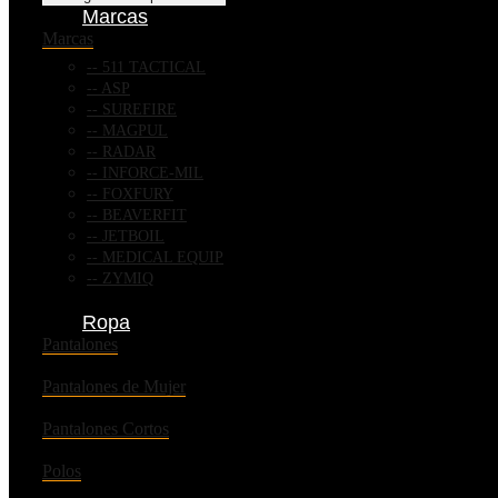
Marcas
Marcas
511 TACTICAL
ASP
SUREFIRE
MAGPUL
RADAR
INFORCE-MIL
FOXFURY
BEAVERFIT
JETBOIL
MEDICAL EQUIP
ZYMIQ
Ropa
Pantalones
Pantalones de Mujer
Pantalones Cortos
Polos