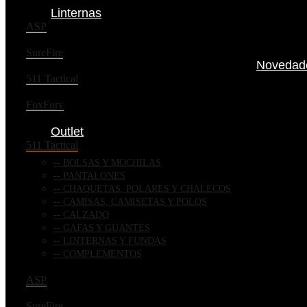
Linternas
ASP
SureFire
Novedad
511 Tactical
FoxFury
Outlet
511 Tactical
BOLSAS Y MOCHILAS
PANTALONES
CHAQUETAS, POLARES Y CHALECOS
CAMISAS, CAMISETAS Y POLOS
CALZADO
GAFAS Y GUANTES
LINTERNAS Y FUNDAS
COMPLEMENTOS
ASP
SureFire