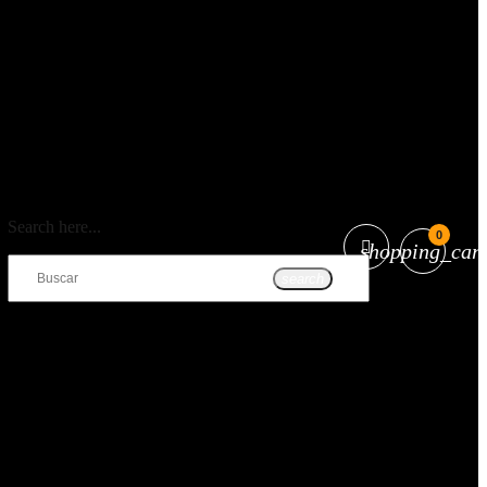
Search here...
0
shopping_cart
search