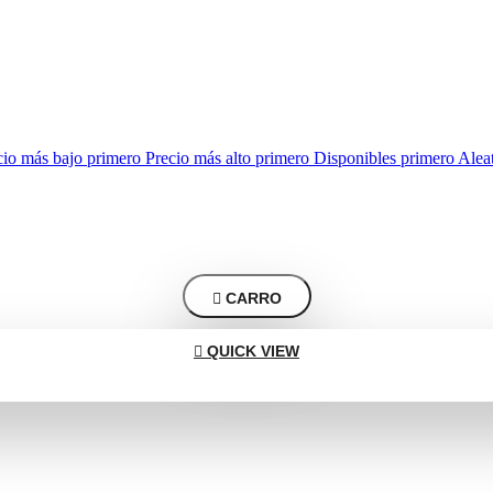
cio más bajo primero
Precio más alto primero
Disponibles primero
Alea

CARRO

QUICK VIEW