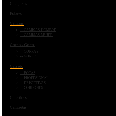
Chaquetas
Polares
Camisas
CAMISAS HOMBRE
CAMISAS MUJER
Gorras / Gorros
GORRAS
GORROS
Calzado
BOTAS
PROFESIONAL
DEPORTIVAS
CORDONES
Calcetines
Camisetas