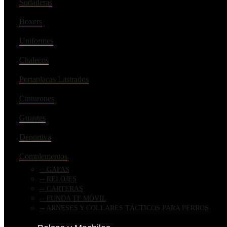
Sudaderas
Boxers
Uniformes
Chalecos
Portaplacas Lastrados
Cinturones
Guantes
Deportiva
Complementos
GAFAS
RELOJES
CARTERAS
FUNDA TF MÓVIL
ARNESES Y COLLARES TÁCTICOS PARA PERROS