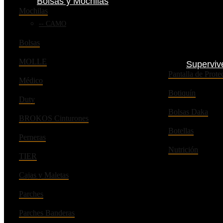
Bolsas y Mochilas
Mochilas
CAMO
Bolsas
MOLLE
Superviv
Pantalla de Pro
Médico
Botiquín
Duty
Bolsas Daka
BROKOS Cinturones
Botellas
Perneras
Nutrición
TIER
Cajas y Maletas
Parches
Parches Banderas