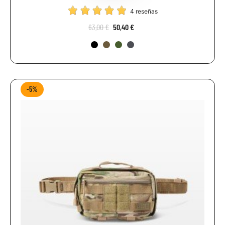
4 reseñas
63,00 €
50,40 €
-5%