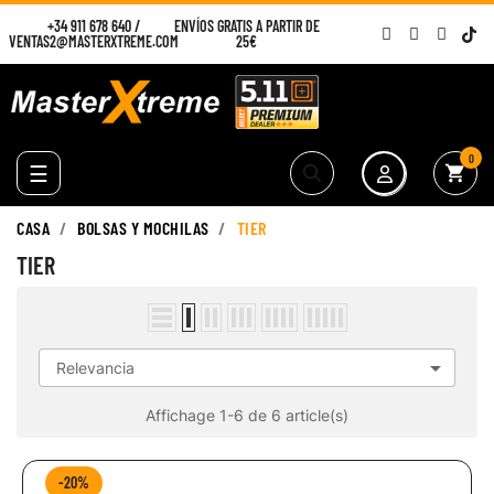
+34 911 678 640
/
ENVÍOS GRATIS A PARTIR DE
VENTAS2@MASTERXTREME.COM
25€
0
Navegación
☰
shopping_cart
de
palanca
CASA
BOLSAS Y MOCHILAS
TIER
TIER

Relevancia
Affichage 1-6 de 6 article(s)
-20%