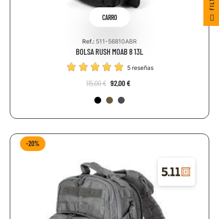
R
F
I
L
T
E
CARRO
Ref.:
511-56810ABR
BOLSA RUSH MOAB 8 13L
5 reseñas
115,00 €
92,00 €
-20%