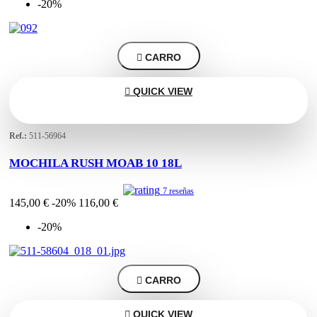
-20%

CARRO

QUICK VIEW
Ref.:
511-56964
MOCHILA RUSH MOAB 10 18L
7 reseñas
145,00 €
-20%
116,00 €
-20%

CARRO

QUICK VIEW