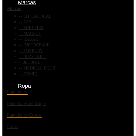
Marcas
Marcas
511 TACTICAL
ASP
SUREFIRE
MAGPUL
RADAR
INFORCE-MIL
FOXFURY
BEAVERFIT
JETBOIL
MEDICAL EQUIP
ZYMIQ
Ropa
Pantalones
Pantalones de Mujer
Pantalones Cortos
Polos