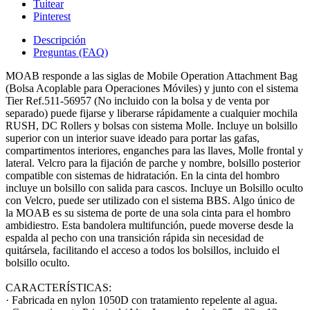
Tuitear
Pinterest
Descripción
Preguntas (FAQ)
MOAB responde a las siglas de Mobile Operation Attachment Bag
(Bolsa Acoplable para Operaciones Móviles) y junto con el sistema
Tier Ref.511-56957 (No incluido con la bolsa y de venta por
separado) puede fijarse y liberarse rápidamente a cualquier mochila
RUSH, DC Rollers y bolsas con sistema Molle. Incluye un bolsillo
superior con un interior suave ideado para portar las gafas,
compartimentos interiores, enganches para las llaves, Molle frontal y
lateral. Velcro para la fijación de parche y nombre, bolsillo posterior
compatible con sistemas de hidratación. En la cinta del hombro
incluye un bolsillo con salida para cascos. Incluye un Bolsillo oculto
con Velcro, puede ser utilizado con el sistema BBS. Algo único de
la MOAB es su sistema de porte de una sola cinta para el hombro
ambidiestro. Esta bandolera multifunción, puede moverse desde la
espalda al pecho con una transición rápida sin necesidad de
quitársela, facilitando el acceso a todos los bolsillos, incluido el
bolsillo oculto.
CARACTERÍSTICAS:
· Fabricada en nylon 1050D con tratamiento repelente al agua.