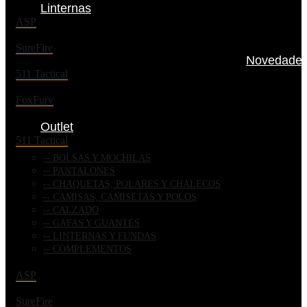
Linternas
ASP
SureFire
Novedade
511 Tactical
FoxFury
Outlet
511 Tactical
BOLSAS Y MOCHILAS
PANTALONES
CHAQUETAS, POLARES Y CHALECOS
CAMISAS, CAMISETAS Y POLOS
CALZADO
GAFAS Y GUANTES
LINTERNAS Y FUNDAS
COMPLEMENTOS
ASP
SureFire