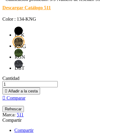
Descargar Catálogo 511
Color : 134-KNG
019-
BLK
134-
KNG
186-
RGN
026-
DBT
Cantidad

Añadir a la cesta

Comparar
Marca:
511
Compartir
Compartir