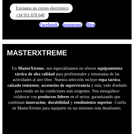
Envíanos un correo electrónico
+34 911 678 640
Facebook
Instagram
Blog
MASTERXTREME
En
MasterXtreme
, nos especializamos en ofrecer
equipamiento
táctico de alta calidad
para profesionales y entusiastas de las
actividades al aire libre. Nuestra selección incluye
ropa táctica
,
calzado resistente
,
accesorios de supervivencia
y más, todo diseñado
para rendir en las condiciones más exigentes. Nos enorgullece
colaborar con
producros líderes
en el sector, garantizando que
combinan
innovación
,
durabilidad
y
rendimiento superior
. Confía
en MasterXtreme para equiparte en tus misiones más desafiantes.