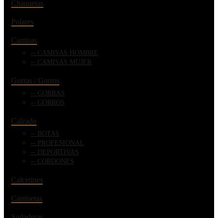
Chaquetas
Polares
Camisas
CAMISAS HOMBRE
CAMISAS MUJER
Gorras / Gorros
GORRAS
GORROS
Calzado
BOTAS
PROFESIONAL
DEPORTIVAS
CORDONES
Calcetines
Camisetas
Sudaderas