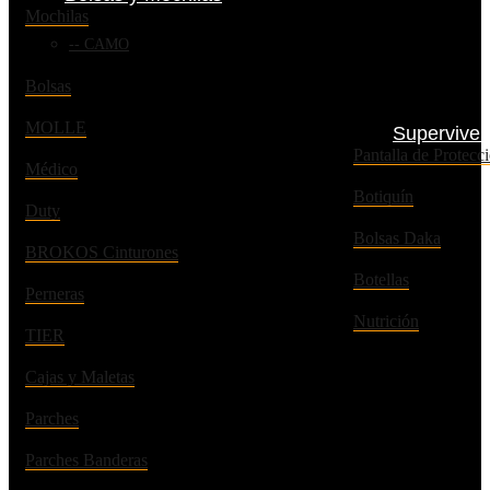
Mochilas
CAMO
Bolsas
MOLLE
Superviven
Pantalla de Prote
Médico
Botiquín
Duty
Bolsas Daka
BROKOS Cinturones
Botellas
Perneras
Nutrición
TIER
Cajas y Maletas
Parches
Parches Banderas