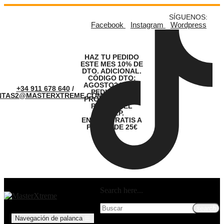
SÍGUENOS:
Facebook
Instagram
Wordpress
HAZ TU PEDIDO
ESTE MES 10% DE
DTO. ADICIONAL.
CÓDIGO DTO:
AGOSTO24. LOS
+34 911 678 640
/
PEDIDOS SE
NTAS2@MASTERXTREME.COM
PROCESARÁN A
PARTIR DEL
01.SEP.
ENVÍOS GRATIS A
PARTIR DE 25€
Search here...
search
Navegación de palanca
☰