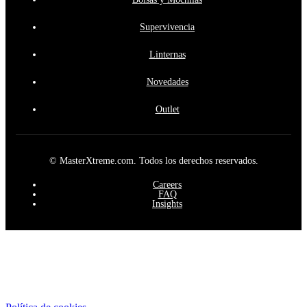
Supervivencia
Linternas
Novedades
Outlet
© MasterXtreme.com. Todos los derechos reservados.
Careers
FAQ
Insights
Este sitio web utiliza cookies propias y de terceros para mejorar
nuestros servicios y mostrarle publicidad relacionada con sus
preferencias mediante el análisis de sus hábitos de navegación. Para
dar su consentimiento sobre su uso pulse el botón Acepto.