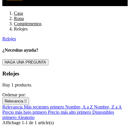
Casa
Ropa
Complementos
Relojes
Relojes
Filters:
Clear
¿Necesitas ayuda?
Marca
HAGA UNA PREGUNTA
Precio
€
€
Relojes
En stock
Hay 1 producto.
En stock
1
Ordenar por:
View products
1
Relevancia

Relevancia
Más recientes primero
Nombre, A a Z
Nombre, Z a A
Precio más bajo primero
Precio más alto primero
Disponibles
primero
Aleatorio
Affichage 1-1 de 1 article(s)