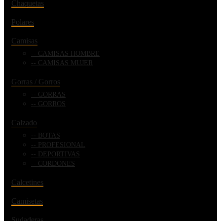
Chaquetas
Polares
Camisas
CAMISAS HOMBRE
CAMISAS MUJER
Gorras / Gorros
GORRAS
GORROS
Calzado
BOTAS
PROFESIONAL
DEPORTIVAS
CORDONES
Calcetines
Camisetas
Sudaderas