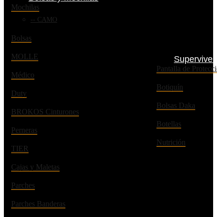
Mochilas
CAMO
Bolsas
MOLLE
Superviven
Pantalla de Prote
Médico
Botiquín
Duty
Bolsas Daka
BROKOS Cinturones
Botellas
Perneras
Nutrición
TIER
Cajas y Maletas
Parches
Parches Banderas