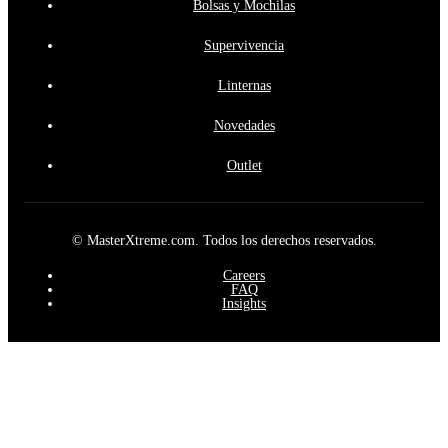
Bolsas y Mochilas
Supervivencia
Linternas
Novedades
Outlet
© MasterXtreme.com. Todos los derechos reservados.
Careers
FAQ
Insights
Este sitio web utiliza cookies propias y de terceros para mejorar
nuestros servicios y mostrarle publicidad relacionada con sus
preferencias mediante el análisis de sus hábitos de navegación. Para
dar su consentimiento sobre su uso pulse el botón Acepto.