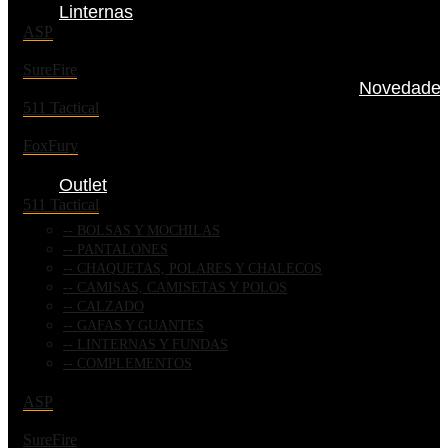
Linternas
ASP
SureFire
Novedade
511 Tactical
FoxFury
Outlet
511 Tactical
BOLSAS Y MOCHILAS
PANTALONES
CHAQUETAS, POLARES Y CHALECOS
CAMISAS, CAMISETAS Y POLOS
CALZADO
GAFAS Y GUANTES
LINTERNAS Y FUNDAS
COMPLEMENTOS
ASP
SureFire