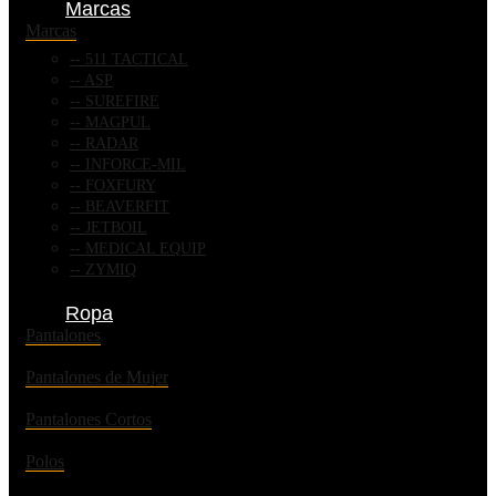
Marcas
Marcas
511 TACTICAL
ASP
SUREFIRE
MAGPUL
RADAR
INFORCE-MIL
FOXFURY
BEAVERFIT
JETBOIL
MEDICAL EQUIP
ZYMIQ
Ropa
Pantalones
Pantalones de Mujer
Pantalones Cortos
Polos