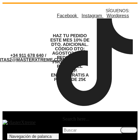
SÍGUENOS:
Facebook
Instagram
Wordpress
HAZ TU PEDIDO
ESTE MES 10% DE
DTO. ADICIONAL.
CÓDIGO DTO:
AGOSTO24. LOS
+34 911 678 640
/
PEDIDOS SE
NTAS2@MASTERXTREME.COM
PROCESARÁN A
PARTIR DEL
01.SEP.
ENVÍOS GRATIS A
PARTIR DE 25€
Search here...
search
Navegación de palanca
☰