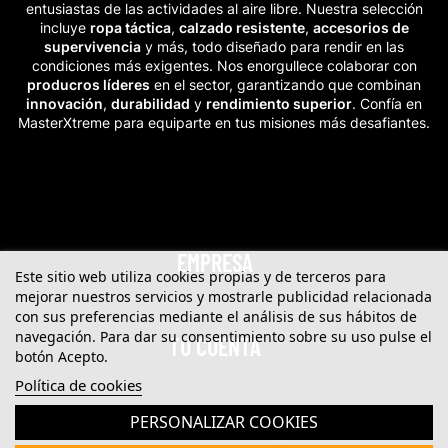
entusiastas de las actividades al aire libre. Nuestra selección
incluye
ropa táctica
,
calzado resistente
,
accesorios de
supervivencia
y más, todo diseñado para rendir en las
condiciones más exigentes. Nos enorgullece colaborar con
producros líderes
en el sector, garantizando que combinan
innovación
,
durabilidad
y
rendimiento superior
. Confía en
MasterXtreme para equiparte en tus misiones más desafiantes.
EMPRESA
Este sitio web utiliza cookies propias y de terceros para
mejorar nuestros servicios y mostrarle publicidad relacionada
con sus preferencias mediante el análisis de sus hábitos de
navegación. Para dar su consentimiento sobre su uso pulse el
TU CUENTA
botón Acepto.
Política de cookies
PERSONALIZAR COOKIES
CATEGORIAS