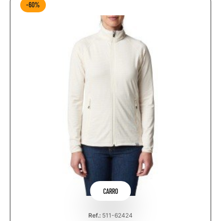
-60%
CARRO
Ref.:
511-62424