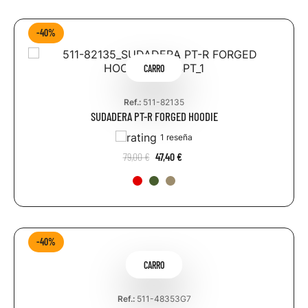
-40%
CARRO
Ref.:
511-82135
SUDADERA PT-R FORGED HOODIE
1 reseña
79,00 €
47,40 €
-40%
CARRO
Ref.:
511-48353G7