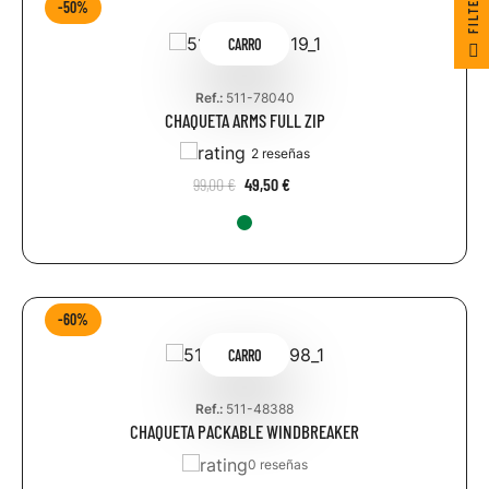
R
-50%
F
I
L
T
E
CARRO
Ref.:
511-78040
CHAQUETA ARMS FULL ZIP
2 reseñas
99,00 €
49,50 €
-60%
CARRO
Ref.:
511-48388
CHAQUETA PACKABLE WINDBREAKER
0 reseñas