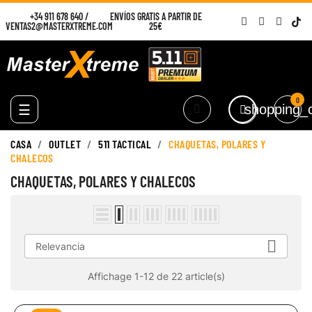
+34 911 678 640
/
ENVÍOS GRATIS A PARTIR DE
VENTAS2@MASTERXTREME.COM
25€
0
Navegación
☰
shopping_c
de
palanca
CASA
OUTLET
511 TACTICAL
CHAQUETAS, POLARES Y
CHALECOS
CHAQUETAS, POLARES Y CHALECOS

Relevancia
Affichage 1-12 de 22 article(s)