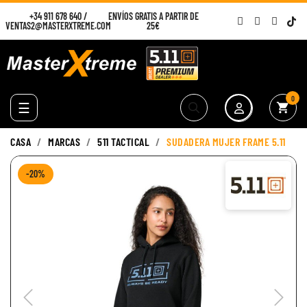
+34 911 678 640
/
ENVÍOS GRATIS A PARTIR DE
VENTAS2@MASTERXTREME.COM
25€
0
Navegación
☰
shopping_cart
de
palanca
CASA
MARCAS
511 TACTICAL
SUDADERA MUJER FRAME 5.11
-20%