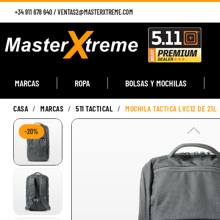
+34 911 678 640
/
VENTAS2@MASTERXTREME.COM
MARCAS
ROPA
BOLSAS Y MOCHILAS
CASA
MARCAS
511 TACTICAL
MOCHILA TACTICA LVC12 DE 21L
-20%