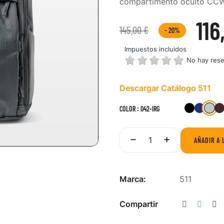
compartimento oculto CCW
116
145,00 €
- 20%
Impuestos incluidos
No hay res
Descargar Catálogo 511
04
019-
787-
COLOR : 042-IRG
BLK
PCT
IR
AÑADIR A 
Marca:
511
Compartir