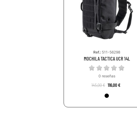
Ref.:
511-56298
MOCHILA TACTICA UCR 14L
0 reseñas
145,00 €
116,00 €