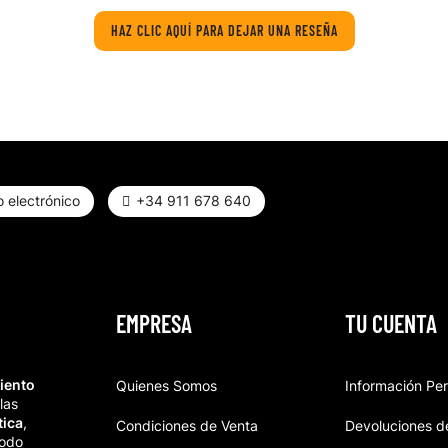
HAZ CLIC AQUÍ PARA DEJAR UNA RESEÑA
 electrónico
+34 911 678 640
EMPRESA
TU CUENTA
iento
Quienes Somos
Información Pe
las
tica
,
Condiciones de Venta
Devoluciones d
todo