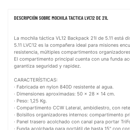
DESCRIPCIÓN SOBRE MOCHILA TACTICA LVC12 DE 21L
La mochila táctica VL12 Backpack 21l de 5.11 está dis
5.11 LVC12 es la compañera ideal para misiones encub
resistencia, múltiples compartimentos organizadore
El compartimento principal cuenta con una funda acol
garantiza seguridad y rapidez.
CARACTERÍSTICAS:
· Fabricada en nylon 840D resistente al agua.
· Dimensiones aproximadas: 50 x 28 x 14 cm.
· Peso: 1,25 Kg.
· Compartimento CCW Lateral, ambidiestro, con ret
· Bolsillos organizadores internos: compartimento pri
· Panel trasero acolchado con canal para portar TriF
· Funda acolchada para portátil de hasta 15" con cor