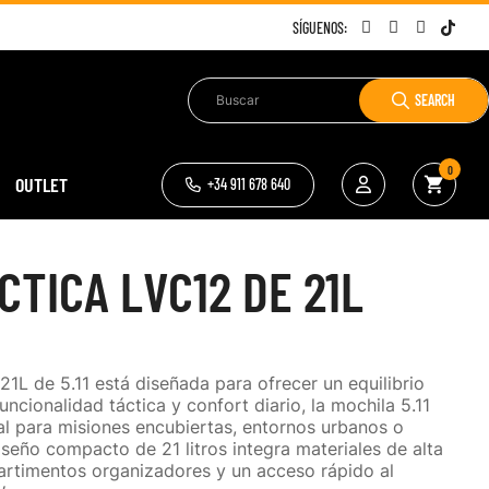
SÍGUENOS:
SEARCH
0
OUTLET
shopping_cart
+34 911 678 640
CTICA LVC12 DE 21L
21L de 5.11 está diseñada para ofrecer un equilibrio
uncionalidad táctica y confort diario, la mochila 5.11
l para misiones encubiertas, entornos urbanos o
diseño compacto de 21 litros integra materiales de alta
partimentos organizadores y un acceso rápido al