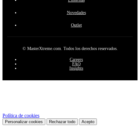
Linternas
Novedades
Outlet
© MasterXtreme.com. Todos los derechos reservados.
Careers
FAQ
Insights
Este sitio web utiliza cookies propias y de terceros para mejorar
nuestros servicios y mostrarle publicidad relacionada con sus
preferencias mediante el análisis de sus hábitos de navegación. Para
dar su consentimiento sobre su uso pulse el botón Acepto.
Política de cookies
Personalizar cookies
Rechazar todo
Acepto
Preferencias de cookies