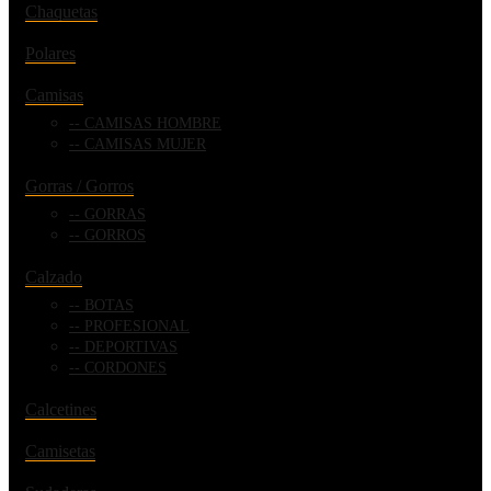
Chaquetas
Polares
Camisas
CAMISAS HOMBRE
CAMISAS MUJER
Gorras / Gorros
GORRAS
GORROS
Calzado
BOTAS
PROFESIONAL
DEPORTIVAS
CORDONES
Calcetines
Camisetas