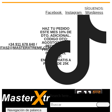
SÍGUENOS:
Facebook
Instagram
Wordpress
HAZ TU PEDIDO
ESTE MES 10% DE
DTO. ADICIONAL.
CÓDIGO DTO:
AGOSTO24. LOS
+34 911 678 640
/
PEDIDOS SE
NTAS2@MASTERXTREME.COM
PROCESARÁN A
PARTIR DEL
01.SEP.
ENVÍOS GRATIS A
PARTIR DE 25€
Search here...
search
Navegación de palanca
☰