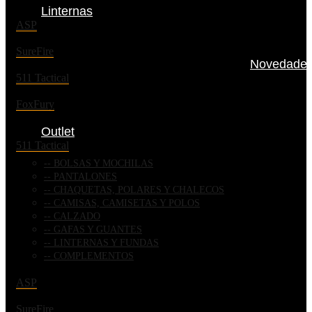
Linternas
ASP
SureFire
Novedade
511 Tactical
FoxFury
Outlet
511 Tactical
BOLSAS Y MOCHILAS
PANTALONES
CHAQUETAS, POLARES Y CHALECOS
CAMISAS, CAMISETAS Y POLOS
CALZADO
GAFAS Y GUANTES
LINTERNAS Y FUNDAS
COMPLEMENTOS
ASP
SureFire