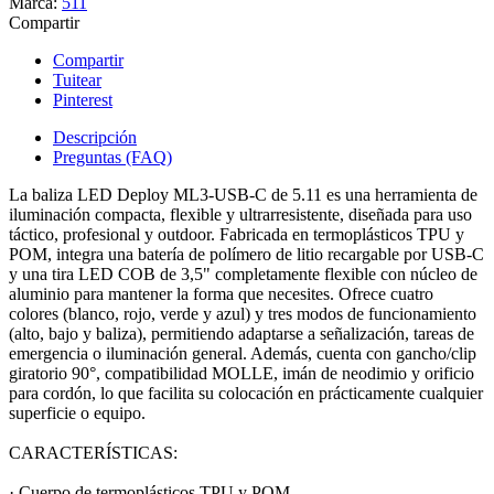
Marca:
511
Compartir
Compartir
Tuitear
Pinterest
Descripción
Preguntas (FAQ)
La baliza LED Deploy ML3-USB-C de 5.11 es una herramienta de
iluminación compacta, flexible y ultrarresistente, diseñada para uso
táctico, profesional y outdoor. Fabricada en termoplásticos TPU y
POM, integra una batería de polímero de litio recargable por USB-C
y una tira LED COB de 3,5" completamente flexible con núcleo de
aluminio para mantener la forma que necesites. Ofrece cuatro
colores (blanco, rojo, verde y azul) y tres modos de funcionamiento
(alto, bajo y baliza), permitiendo adaptarse a señalización, tareas de
emergencia o iluminación general. Además, cuenta con gancho/clip
giratorio 90°, compatibilidad MOLLE, imán de neodimio y orificio
para cordón, lo que facilita su colocación en prácticamente cualquier
superficie o equipo.
CARACTERÍSTICAS:
· Cuerpo de termoplásticos TPU y POM