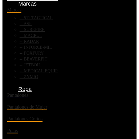
Marcas
Marcas
511 TACTICAL
ASP
SUREFIRE
MAGPUL
RADAR
INFORCE-MIL
FOXFURY
BEAVERFIT
JETBOIL
MEDICAL EQUIP
ZYMIQ
Ropa
Pantalones
Pantalones de Mujer
Pantalones Cortos
Polos