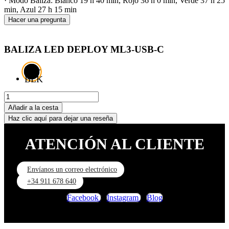
· Modo Baliza: Blanco 19 h 40 min, Rojo 36 h 0 min, Verde 37 h 25
min, Azul 27 h 15 min
Hacer una pregunta
BALIZA LED DEPLOY ML3-USB-C
019-
BLK
Añadir a la cesta
Haz clic aquí para dejar una reseña
ATENCIÓN AL CLIENTE
Envíanos un correo electrónico
+34 911 678 640
Facebook
Instagram
Blog