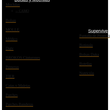
Mochilas
CAMO
Bolsas
MOLLE
Superviven
Pantalla de Prote
Médico
Botiquín
Duty
Bolsas Daka
BROKOS Cinturones
Botellas
Perneras
Nutrición
TIER
Cajas y Maletas
Parches
Parches Banderas