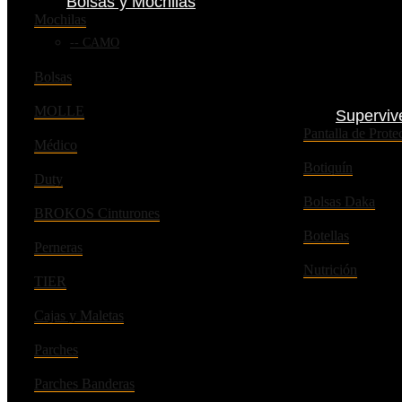
Bolsas y Mochilas
Mochilas
CAMO
Bolsas
MOLLE
Superviv
Pantalla de Pro
Médico
Botiquín
Duty
Bolsas Daka
BROKOS Cinturones
Botellas
Perneras
Nutrición
TIER
Cajas y Maletas
Parches
Parches Banderas