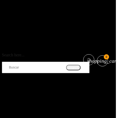
Search here...
0
shopping_cart
search