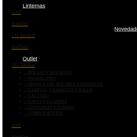
Linternas
ASP
SureFire
Novedad
511 Tactical
FoxFury
Outlet
511 Tactical
BOLSAS Y MOCHILAS
PANTALONES
CHAQUETAS, POLARES Y CHALECOS
CAMISAS, CAMISETAS Y POLOS
CALZADO
GAFAS Y GUANTES
LINTERNAS Y FUNDAS
COMPLEMENTOS
ASP
SureFire