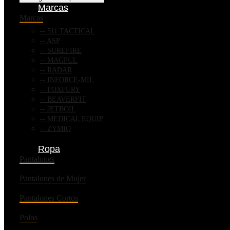
Marcas
Marcas
511 TACTICAL
ASP
SUREFIRE
MAGPUL
RADAR
INFORCE-MIL
FOXFURY
BEAVERFIT
JETBOIL
MEDICAL EQUIP
ZYMIQ
Ropa
Pantalones
Pantalones de Mujer
Pantalones Cortos
Polos