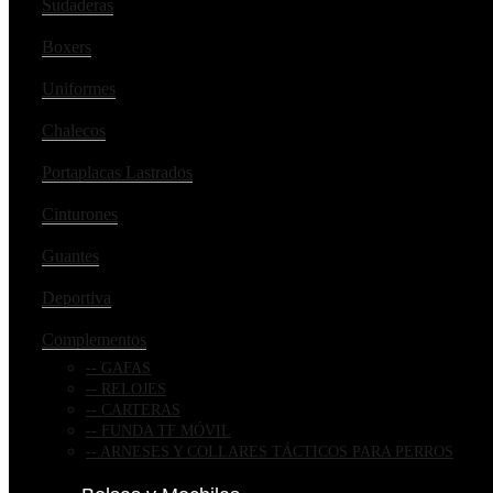
Sudaderas
Boxers
Uniformes
Chalecos
Portaplacas Lastrados
Cinturones
Guantes
Deportiva
Complementos
GAFAS
RELOJES
CARTERAS
FUNDA TF MÓVIL
ARNESES Y COLLARES TÁCTICOS PARA PERROS