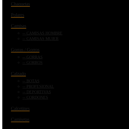
Chaquetas
Polares
Camisas
CAMISAS HOMBRE
CAMISAS MUJER
Gorras / Gorros
GORRAS
GORROS
Calzado
BOTAS
PROFESIONAL
DEPORTIVAS
CORDONES
Calcetines
Camisetas