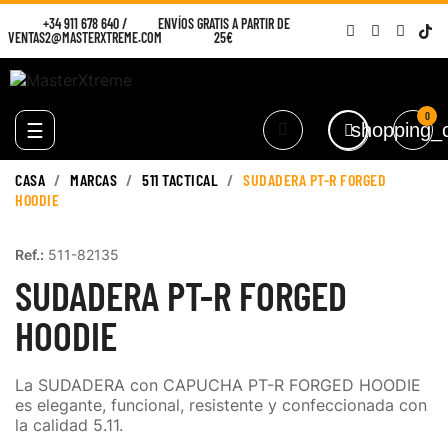
+34 911 678 640
/
ENVÍOS GRATIS A PARTIR DE
VENTAS2@MASTERXTREME.COM
25€
0
Navegación
☰
shopping_c
de
palanca
CASA
MARCAS
511 TACTICAL
SUDADERA PT-R FORGED
HOODIE
Ref.:
511-82135
SUDADERA PT-R FORGED
HOODIE
La SUDADERA con CAPUCHA PT-R FORGED HOODIE
es elegante, funcional, resistente y confeccionada con
la calidad 5.11.