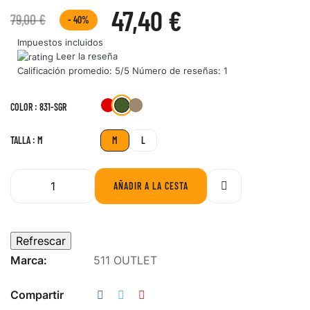
47,40 €
79,00 €
- 40%
Impuestos incluidos
Leer la reseña
Calificación promedio:
5
/5 Número de reseñas:
1
831-
559-
963-
COLOR : 831-SGR
1469-
SPT
VOW
SGR
PNC
TALLA : M
M
L
AÑADIR A LA CESTA
Marca:
511 OUTLET
Compartir