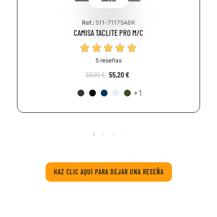
Ref.:
511-71175ABR
CAMISA TACLITE PRO M/C
5 reseñas
69,00 €
55,20 €
+1
HAZ CLIC AQUÍ PARA DEJAR UNA RESEÑA