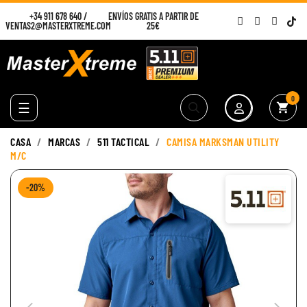
+34 911 678 640
/
ENVÍOS GRATIS A PARTIR DE
VENTAS2@MASTERXTREME.COM
25€
0
Navegación
☰
shopping_cart
de
palanca
CASA
MARCAS
511 TACTICAL
CAMISA MARKSMAN UTILITY
M/C
-20%