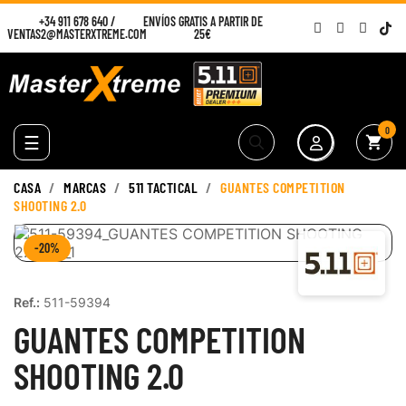
+34 911 678 640
/
ENVÍOS GRATIS A PARTIR DE
VENTAS2@MASTERXTREME.COM
25€
0
Navegación
☰
shopping_cart
de
palanca
CASA
MARCAS
511 TACTICAL
GUANTES COMPETITION
SHOOTING 2.0
-20%
Ref.:
511-59394
GUANTES COMPETITION
SHOOTING 2.0