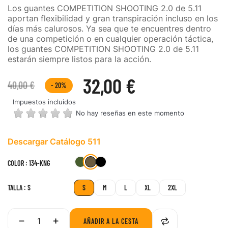
Los guantes COMPETITION SHOOTING 2.0 de 5.11
aportan flexibilidad y gran transpiración incluso en los
días más calurosos. Ya sea que te encuentres dentro
de una competición o en cualquier operación táctica,
los guantes COMPETITION SHOOTING 2.0 de 5.11
estarán siempre listos para la acción.
32,00 €
40,00 €
- 20%
Impuestos incluidos
No hay reseñas en este momento
Descargar Catálogo 511
134-
186-
019-
COLOR : 134-KNG
RGN
BLK
KNG
TALLA : S
S
M
L
XL
2XL
AÑADIR A LA CESTA