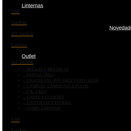
Linternas
ASP
SureFire
Novedad
511 Tactical
FoxFury
Outlet
511 Tactical
BOLSAS Y MOCHILAS
PANTALONES
CHAQUETAS, POLARES Y CHALECOS
CAMISAS, CAMISETAS Y POLOS
CALZADO
GAFAS Y GUANTES
LINTERNAS Y FUNDAS
COMPLEMENTOS
ASP
SureFire