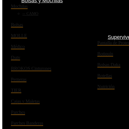
Bolsas y Mochilas
Mochilas
CAMO
Bolsas
MOLLE
Superviv
Pantalla de Pro
Médico
Botiquín
Duty
Bolsas Daka
BROKOS Cinturones
Botellas
Perneras
Nutrición
TIER
Cajas y Maletas
Parches
Parches Banderas