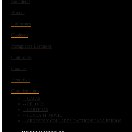
Sudaderas
Boxers
Uniformes
Chalecos
Portaplacas Lastrados
Cinturones
Guantes
Deportiva
Complementos
GAFAS
RELOJES
CARTERAS
FUNDA TF MÓVIL
ARNESES Y COLLARES TÁCTICOS PARA PERROS