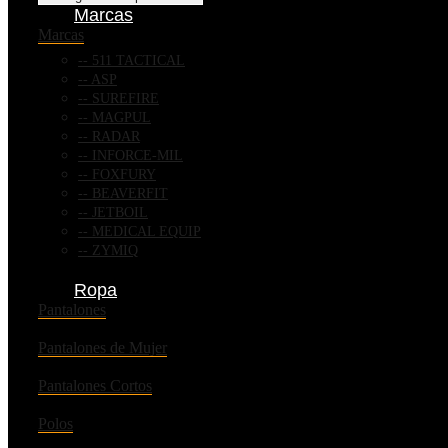
Marcas
Marcas
511 TACTICAL
ASP
SUREFIRE
MAGPUL
RADAR
INFORCE-MIL
FOXFURY
BEAVERFIT
JETBOIL
MEDICAL EQUIP
ZYMIQ
Ropa
Pantalones
Pantalones de Mujer
Pantalones Cortos
Polos