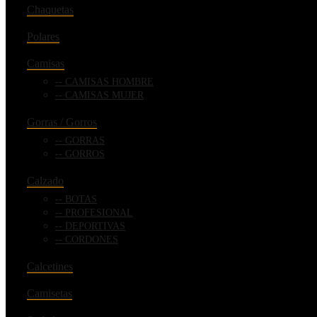
Chaquetas
Polares
Camisas
CAMISAS HOMBRE
CAMISAS MUJER
Gorras / Gorros
GORRAS
GORROS
Calzado
BOTAS
PROFESIONAL
DEPORTIVAS
CORDONES
Calcetines
Camisetas