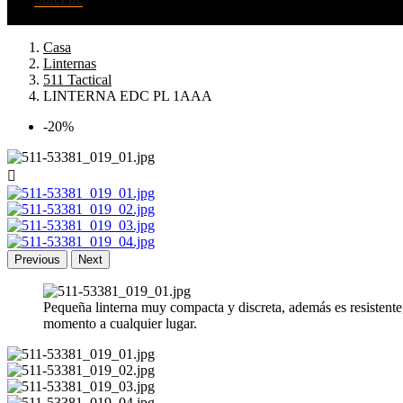
Casa
Linternas
511 Tactical
LINTERNA EDC PL 1AAA
-20%

Previous
Next
Pequeña linterna muy compacta y discreta, además es resistente,
momento a cualquier lugar.