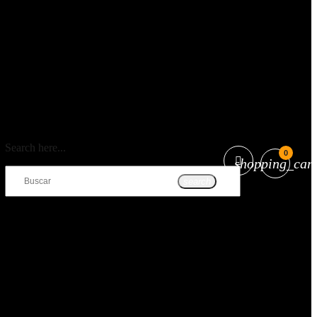
Search here...
0
shopping_cart
search