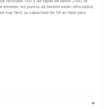
p reciclado 70D y las tapas de nailon 210D, te
se enreden, los puntos de tensión están reforzados,
a muy fácil, su capacidad de 10l es ideal para