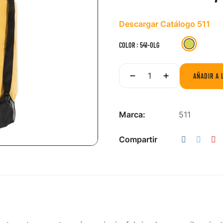
Descargar Catálogo 511
541-
COLOR : 541-OLG
OLG
AÑADIR A 
Marca:
511
Compartir