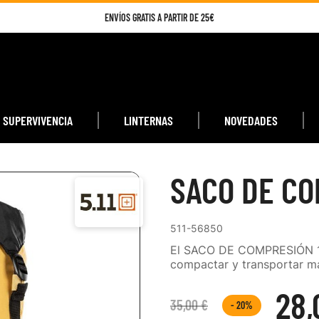
ENVÍOS GRATIS A PARTIR DE 25€
SUPERVIVENCIA
LINTERNAS
NOVEDADES
SACO DE CO
511-56850
El SACO DE COMPRESIÓN 10l 
compactar y transportar má
28,
35,00 €
- 20%