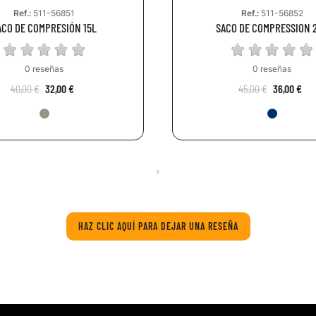
Ref.:
511-56851
Ref.:
511-56852
ACO DE COMPRESIÓN 15L
SACO 
0 reseñas
0 reseñas
40,00 €
32,00 €
45,00 €
36,00 €
HAZ CLIC AQUÍ PARA DEJAR UNA RESEÑA