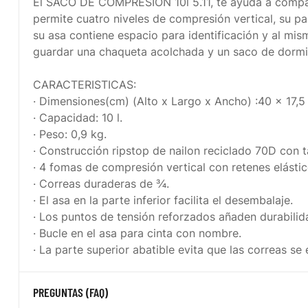
El SACO DE COMPRESIÓN 10l 5.11, te ayuda a compacta
permite cuatro niveles de compresión vertical, su pa
su asa contiene espacio para identificación y al mi
guardar una chaqueta acolchada y un saco de dormi
CARACTERISTICAS:
· Dimensiones(cm) (Alto x Largo x Ancho) :40 x 17,5
· Capacidad: 10 l.
· Peso: 0,9 kg.
· Construcción ripstop de nailon reciclado 70D con 
· 4 fomas de compresión vertical con retenes elást
· Correas duraderas de ¾.
· El asa en la parte inferior facilita el desembalaje.
· Los puntos de tensión reforzados añaden durabilid
· Bucle en el asa para cinta con nombre.
· La parte superior abatible evita que las correas se
PREGUNTAS (FAQ)