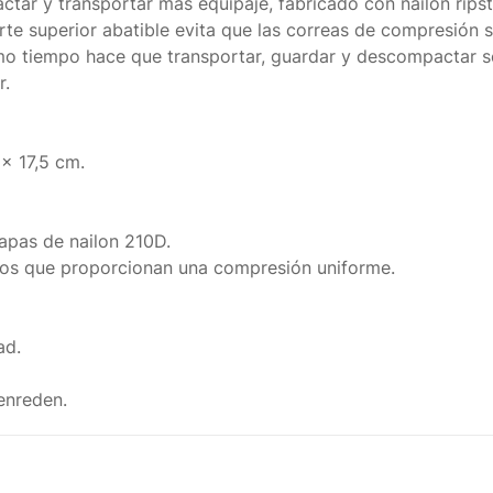
r y transportar más equipaje, fabricado con nailon ripsto
rte superior abatible evita que las correas de compresión 
smo tiempo hace que transportar, guardar y descompactar se
r.
 x 17,5 cm.
tapas de nailon 210D.
icos que proporcionan una compresión uniforme.
ad.
 enreden.