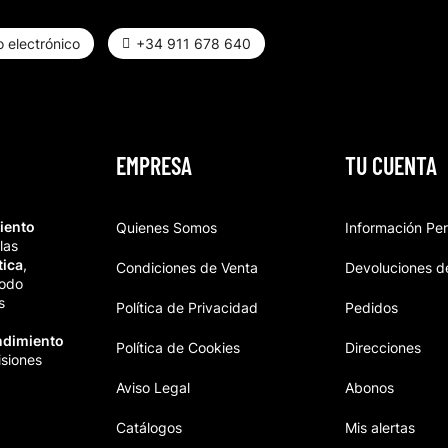
 electrónico
+34 911 678 640
EMPRESA
TU CUENTA
iento
Quienes Somos
Información Pe
las
tica
,
Condiciones de Venta
Devoluciones d
todo
s
Política de Privacidad
Pedidos
ndimiento
Política de Cookies
Direcciones
isiones
Aviso Legal
Abonos
Catálogos
Mis alertas