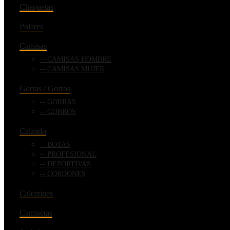
Chaquetas
Polares
Camisas
CAMISAS HOMBRE
CAMISAS MUJER
Gorras / Gorros
GORRAS
GORROS
Calzado
BOTAS
PROFESIONAL
DEPORTIVAS
CORDONES
Calcetines
Camisetas