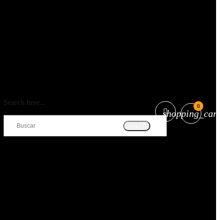
Search here...
0
shopping_cart
search