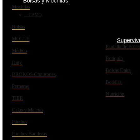
Bolsas y Mochilas
Mochilas
CAMO
Bolsas
MOLLE
Superviv
Pantalla de Pro
Médico
Botiquín
Duty
Bolsas Daka
BROKOS Cinturones
Botellas
Perneras
Nutrición
TIER
Cajas y Maletas
Parches
Parches Banderas