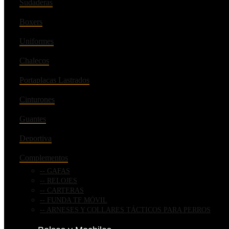
Sudaderas
Boxers
Uniformes
Chalecos
Portaplacas Lastrados
Cinturones
Guantes
Deportiva
Complementos
GAFAS
RELOJES
CARTERAS
FUNDA TF MÓVIL
ARNESES Y COLLARES TÁCTICOS PARA PERROS