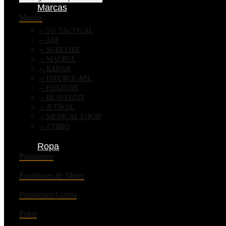
Marcas
Marcas
511 TACTICAL
ASP
SUREFIRE
MAGPUL
RADAR
INFORCE-MIL
FOXFURY
BEAVERFIT
JETBOIL
MEDICAL EQUIP
ZYMIQ
Ropa
Pantalones
Pantalones de Mujer
Pantalones Cortos
Polos