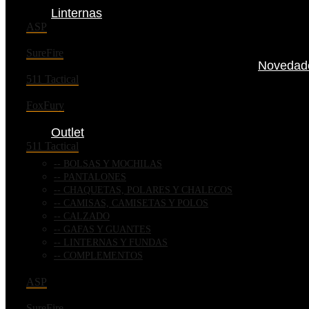
Linternas
ASP
SureFire
Novedad
511 Tactical
FoxFury
Outlet
511 Tactical
BOLSAS Y MOCHILAS
PANTALONES
CHAQUETAS, POLARES Y CHALECOS
CAMISAS, CAMISETAS Y POLOS
CALZADO
GAFAS Y GUANTES
LINTERNAS Y FUNDAS
COMPLEMENTOS
ASP
SureFire