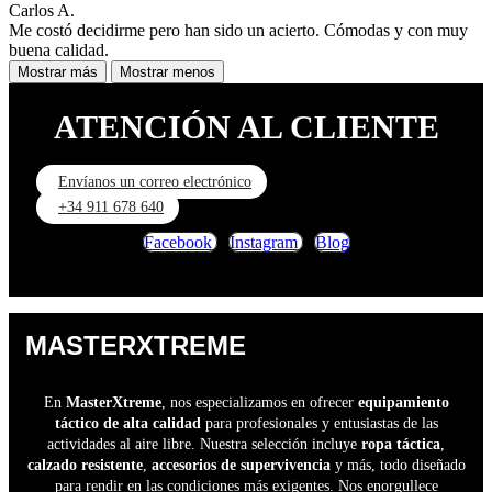
Carlos A.
Me costó decidirme pero han sido un acierto. Cómodas y con muy
buena calidad.
Mostrar más
Mostrar menos
ATENCIÓN AL CLIENTE
Envíanos un correo electrónico
+34 911 678 640
Facebook
Instagram
Blog
MASTERXTREME
En
MasterXtreme
, nos especializamos en ofrecer
equipamiento
táctico de alta calidad
para profesionales y entusiastas de las
actividades al aire libre. Nuestra selección incluye
ropa táctica
,
calzado resistente
,
accesorios de supervivencia
y más, todo diseñado
para rendir en las condiciones más exigentes. Nos enorgullece