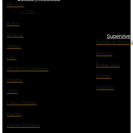
Mochilas
CAMO
Bolsas
MOLLE
Superviven
Pantalla de Prote
Médico
Botiquín
Duty
Bolsas Daka
BROKOS Cinturones
Botellas
Perneras
Nutrición
TIER
Cajas y Maletas
Parches
Parches Banderas