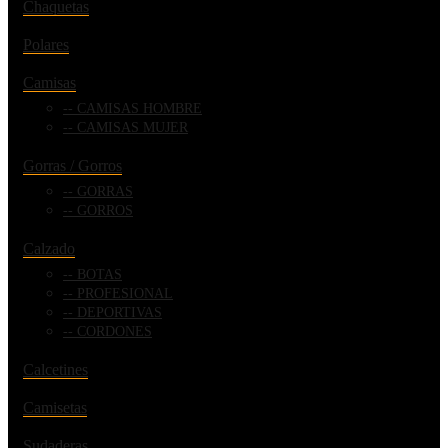
Chaquetas
Polares
Camisas
CAMISAS HOMBRE
CAMISAS MUJER
Gorras / Gorros
GORRAS
GORROS
Calzado
BOTAS
PROFESIONAL
DEPORTIVAS
CORDONES
Calcetines
Camisetas
Sudaderas