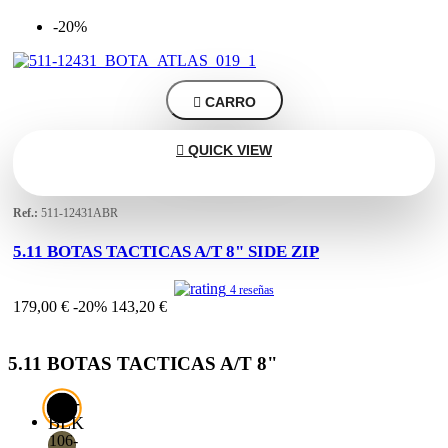
-20%

CARRO

QUICK VIEW
Ref.:
511-12431ABR
5.11 BOTAS TACTICAS A/T 8" SIDE ZIP
4 reseñas
179,00 €
-20%
143,20 €
5.11 BOTAS TACTICAS A/T 8"
019-
BLK
106-