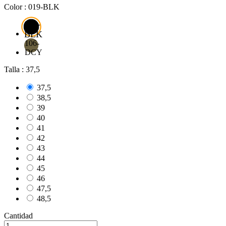
Color : 019-BLK
019-
BLK
106-
DCY
Talla : 37,5
37,5
38,5
39
40
41
42
43
44
45
46
47,5
48,5
Cantidad