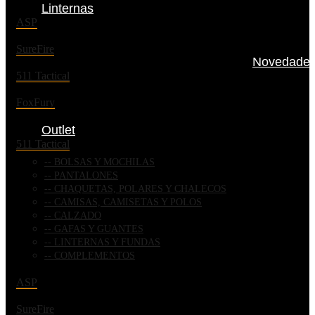
Linternas
ASP
SureFire
Novedade
511 Tactical
FoxFury
Outlet
511 Tactical
BOLSAS Y MOCHILAS
PANTALONES
CHAQUETAS, POLARES Y CHALECOS
CAMISAS, CAMISETAS Y POLOS
CALZADO
GAFAS Y GUANTES
LINTERNAS Y FUNDAS
COMPLEMENTOS
ASP
SureFire