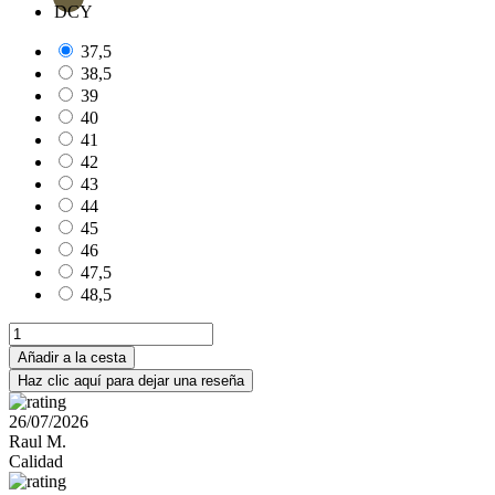
DCY
37,5
38,5
39
40
41
42
43
44
45
46
47,5
48,5
Añadir a la cesta
Haz clic aquí para dejar una reseña
26/07/2026
Raul M.
Calidad