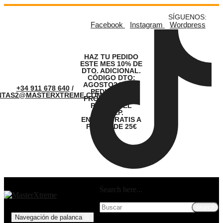
SÍGUENOS:
Facebook
Instagram
Wordpress
HAZ TU PEDIDO
ESTE MES 10% DE
DTO. ADICIONAL.
CÓDIGO DTO:
AGOSTO24. LOS
+34 911 678 640
/
PEDIDOS SE
NTAS2@MASTERXTREME.COM
PROCESARÁN A
PARTIR DEL
01.SEP.
ENVÍOS GRATIS A
PARTIR DE 25€
Search here...
search
Navegación de palanca
☰