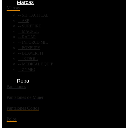
Marcas
Marcas
511 TACTICAL
ASP
SUREFIRE
MAGPUL
RADAR
INFORCE-MIL
FOXFURY
BEAVERFIT
JETBOIL
MEDICAL EQUIP
ZYMIQ
Ropa
Pantalones
Pantalones de Mujer
Pantalones Cortos
Polos