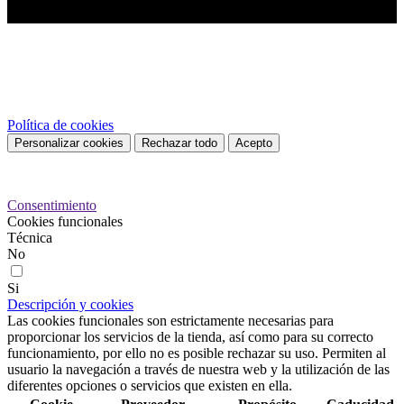
Este sitio web utiliza cookies propias y de terceros para mejorar
nuestros servicios y mostrarle publicidad relacionada con sus
preferencias mediante el análisis de sus hábitos de navegación. Para
dar su consentimiento sobre su uso pulse el botón Acepto.
Política de cookies
Personalizar cookies
Rechazar todo
Acepto
Preferencias de cookies
Consentimiento
Cookies funcionales
Técnica
No
Si
Descripción y cookies
Las cookies funcionales son estrictamente necesarias para
proporcionar los servicios de la tienda, así como para su correcto
funcionamiento, por ello no es posible rechazar su uso. Permiten al
usuario la navegación a través de nuestra web y la utilización de las
diferentes opciones o servicios que existen en ella.