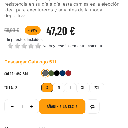
resistencia en su día a día, esta camisa es la elección
ideal para aventureros y amantes de la moda
deportiva.
47,20 €
59,00 €
- 20%
Impuestos incluidos
No hay reseñas en este momento
Descargar Catálogo 511
092-
186-
019-
724-
477-
COLOR : 092-STO
RGN
BLK
DNA
RRE
STO
TALLA : S
S
M
L
XL
2XL
AÑADIR A LA CESTA