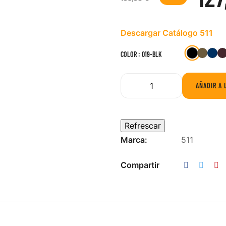
Descargar Catálogo 511
019-
134-
10
COLOR : 019-BLK
KNG
M
BLK
AÑADIR A 
Marca:
511
Compartir