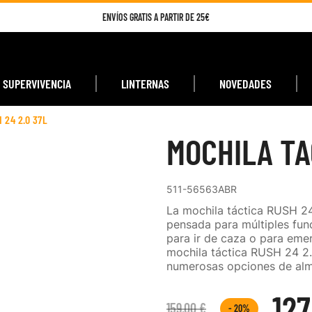
ENVÍOS GRATIS A PARTIR DE 25€
SUPERVIVENCIA
LINTERNAS
NOVEDADES
 24 2.0 37L
MOCHILA TA
511-56563ABR
La mochila táctica RUSH 24
pensada para múltiples fun
para ir de caza o para emer
mochila táctica RUSH 24 2
numerosas opciones de alma
127
159,00 €
- 20%