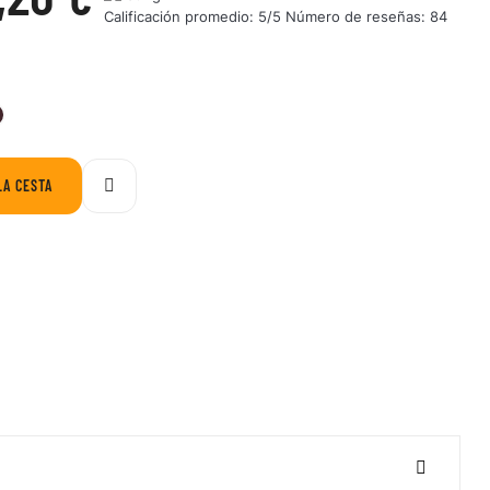
Calificación promedio:
5
/5 Número de reseñas:
84
16-
560-
ON
FIG
LA CESTA