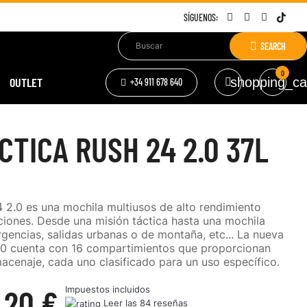
SÍGUENOS:
SEARCH
0
OUTLET
shopping_ca
+34 911 678 640
CTICA RUSH 24 2.0 37L
 2.0 es una mochila multiusos de alto rendimiento
ciones. Desde una misión táctica hasta una mochila
gencias, salidas urbanas o de montaña, etc... La nueva
.0 cuenta con 16 compartimientos que proporcionan
cenaje, cada uno clasificado para un uso específico.
,20 €
Impuestos incluidos
Leer las 84 reseñas