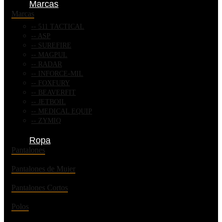
Marcas
Marcas
511 TACTICAL
ASP
SUREFIRE
MAGPUL
RADAR
INFORCE-MIL
FOXFURY
BEAVERFIT
JETBOIL
MEDICAL EQUIP
ZYMIQ
Ropa
Pantalones
Pantalones de Mujer
Pantalones Cortos
Polos