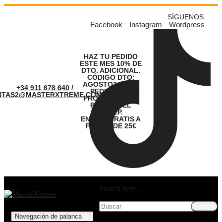
SÍGUENOS:
Facebook
Instagram
Wordpress
HAZ TU PEDIDO
ESTE MES 10% DE
DTO. ADICIONAL.
CÓDIGO DTO:
AGOSTO24. LOS
+34 911 678 640
/
PEDIDOS SE
NTAS2@MASTERXTREME.COM
PROCESARÁN A
PARTIR DEL
01.SEP.
ENVÍOS GRATIS A
PARTIR DE 25€
Search here...
search
Navegación de palanca
☰