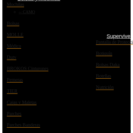
Mochilas
CAMO
Bolsas
MOLLE
Superviven
Pantalla de Prote
Médico
Botiquín
Duty
Bolsas Daka
BROKOS Cinturones
Botellas
Perneras
Nutrición
TIER
Cajas y Maletas
Parches
Parches Banderas