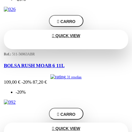

CARRO

QUICK VIEW
Ref.:
511-56963ABR
BOLSA RUSH MOAB 6 11L
31 reseñas
109,00 €
-20%
87,20 €
-20%

CARRO

QUICK VIEW