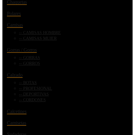
Chaquetas
Polares
Camisas
CAMISAS HOMBRE
CAMISAS MUJER
Gorras / Gorros
GORRAS
GORROS
Calzado
BOTAS
PROFESIONAL
DEPORTIVAS
CORDONES
Calcetines
Camisetas
Sudaderas