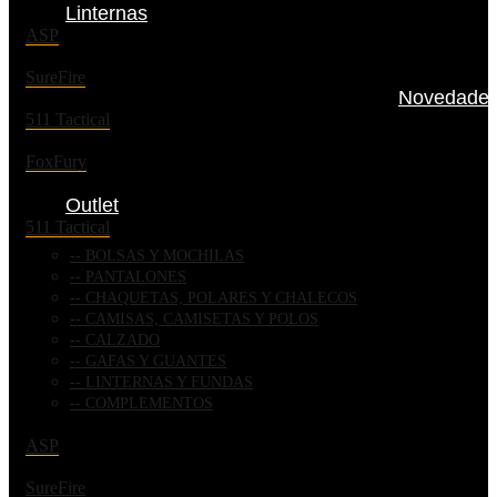
Linternas
ASP
SureFire
Novedade
511 Tactical
FoxFury
Outlet
511 Tactical
BOLSAS Y MOCHILAS
PANTALONES
CHAQUETAS, POLARES Y CHALECOS
CAMISAS, CAMISETAS Y POLOS
CALZADO
GAFAS Y GUANTES
LINTERNAS Y FUNDAS
COMPLEMENTOS
ASP
SureFire