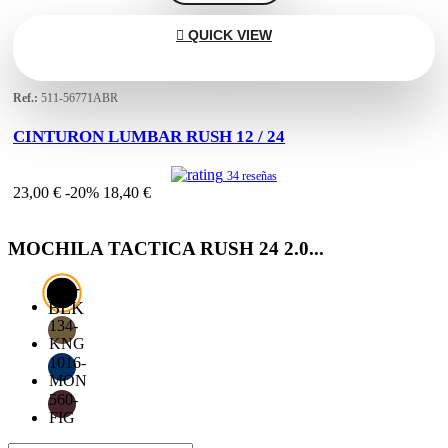

QUICK VIEW
Ref.:
511-56771ABR
CINTURON LUMBAR RUSH 12 / 24
34 reseñas
23,00 €
-20%
18,40 €
MOCHILA TACTICA RUSH 24 2.0...
019-
BLK
134-
KNG
1016-
MON
560-
FIG