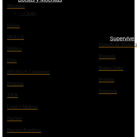
Mochilas
CAMO
Bolsas
MOLLE
Superviven
Pantalla de Prote
Médico
Botiquín
Duty
Bolsas Daka
BROKOS Cinturones
Botellas
Perneras
Nutrición
TIER
Cajas y Maletas
Parches
Parches Banderas