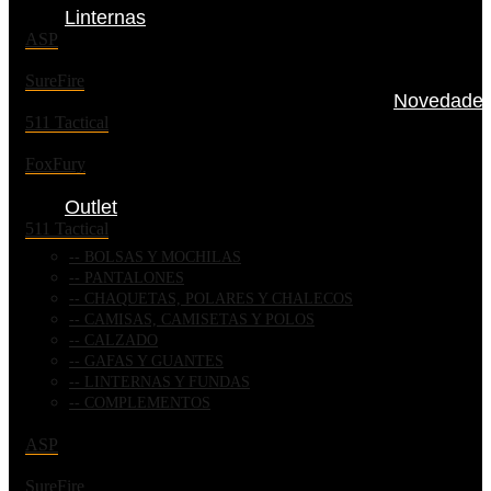
Linternas
ASP
SureFire
Novedade
511 Tactical
FoxFury
Outlet
511 Tactical
BOLSAS Y MOCHILAS
PANTALONES
CHAQUETAS, POLARES Y CHALECOS
CAMISAS, CAMISETAS Y POLOS
CALZADO
GAFAS Y GUANTES
LINTERNAS Y FUNDAS
COMPLEMENTOS
ASP
SureFire