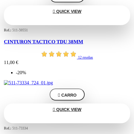

QUICK VIEW
Ref.:
511-59551
CINTURON TACTICO TDU 38MM
12 reseñas
11,00 €
-20%

CARRO

QUICK VIEW
Ref.:
511-73334