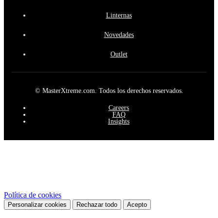
Linternas
Novedades
Outlet
© MasterXtreme.com. Todos los derechos reservados.
Careers
FAQ
Insights
Este sitio web utiliza cookies propias y de terceros para mejorar
nuestros servicios y mostrarle publicidad relacionada con sus
preferencias mediante el análisis de sus hábitos de navegación. Para
dar su consentimiento sobre su uso pulse el botón Acepto.
Política de cookies
Personalizar cookies
Rechazar todo
Acepto