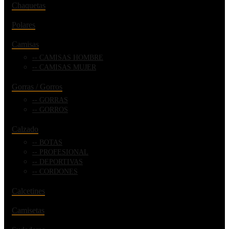
Chaquetas
Polares
Camisas
CAMISAS HOMBRE
CAMISAS MUJER
Gorras / Gorros
GORRAS
GORROS
Calzado
BOTAS
PROFESIONAL
DEPORTIVAS
CORDONES
Calcetines
Camisetas