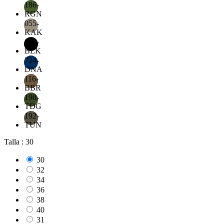
186-
RGN
055-
KAK
019-
BLK
724-
DNA
116-
BBR
190-
TDG
192-
TUN
Talla : 30
30
32
34
36
38
40
31