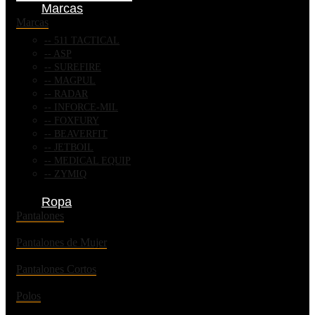
Marcas
Marcas
511 TACTICAL
ASP
SUREFIRE
MAGPUL
RADAR
INFORCE-MIL
FOXFURY
BEAVERFIT
JETBOIL
MEDICAL EQUIP
ZYMIQ
Ropa
Pantalones
Pantalones de Mujer
Pantalones Cortos
Polos