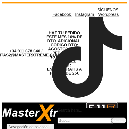
SÍGUENOS:
Facebook
Instagram
Wordpress
HAZ TU PEDIDO
ESTE MES 10% DE
DTO. ADICIONAL.
CÓDIGO DTO:
AGOSTO24. LOS
+34 911 678 640
/
PEDIDOS SE
NTAS2@MASTERXTREME.COM
PROCESARÁN A
PARTIR DEL
01.SEP.
ENVÍOS GRATIS A
PARTIR DE 25€
Search here...
search
Navegación de palanca
☰