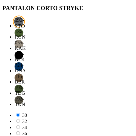
PANTALON CORTO STRYKE
092-
STO
186-
RGN
055-
KAK
019-
BLK
724-
DNA
116-
BBR
190-
TDG
192-
TUN
30
32
34
36