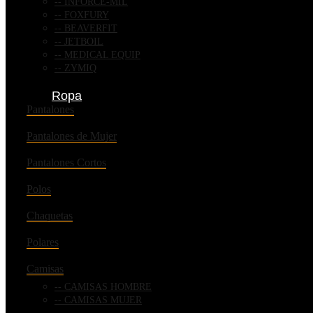
INFORCE-MIL
FOXFURY
BEAVERFIT
JETBOIL
MEDICAL EQUIP
ZYMIQ
Ropa
Pantalones
Pantalones de Mujer
Pantalones Cortos
Polos
Chaquetas
Polares
Camisas
CAMISAS HOMBRE
CAMISAS MUJER