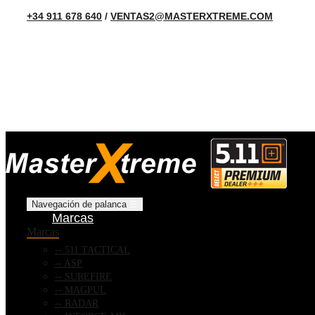
+34 911 678 640
/
VENTAS2@MASTERXTREME.COM
Navegación de palanca
☰
Marcas
Marcas
511 TACTICAL
ASP
SUREFIRE
MAGPUL
RADAR