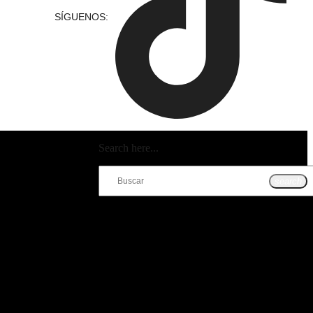
SÍGUENOS:
Search here...
search