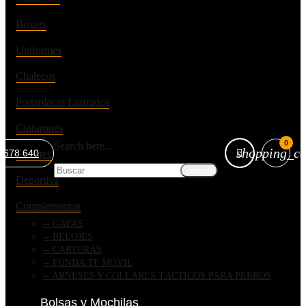
Boxers
Uniformes
Chalecos
Portaplacas Lastrados
Cinturones
0
Search here...
shopping_ca
 678 640
Guantes
search
Deportiva
Complementos
GAFAS
RELOJES
CARTERAS
FUNDA TF MÓVIL
ARNESES Y COLLARES TÁCTICOS PARA PERROS
Bolsas y Mochilas