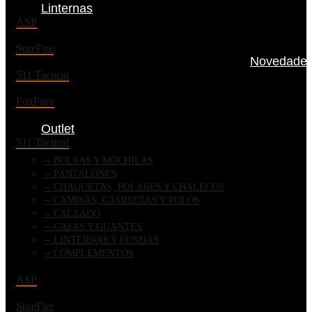
Linternas
ASP
SureFire
Novedade
511 Tactical
FoxFury
Outlet
511 Tactical
BOLSAS Y MOCHILAS
PANTALONES
CHAQUETAS, POLARES Y CHALECOS
CAMISAS, CAMISETAS Y POLOS
CALZADO
GAFAS Y GUANTES
LINTERNAS Y FUNDAS
COMPLEMENTOS
ASP
SureFire