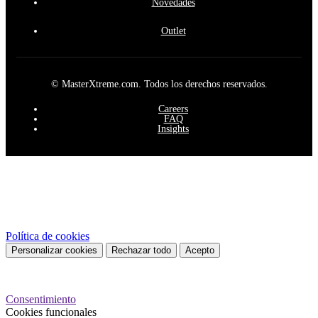
Novedades
Outlet
© MasterXtreme.com. Todos los derechos reservados.
Careers
FAQ
Insights
Este sitio web utiliza cookies propias y de terceros para mejorar
nuestros servicios y mostrarle publicidad relacionada con sus
preferencias mediante el análisis de sus hábitos de navegación. Para
dar su consentimiento sobre su uso pulse el botón Acepto.
Política de cookies
Personalizar cookies
Rechazar todo
Acepto
Preferencias de cookies
Consentimiento
Cookies funcionales