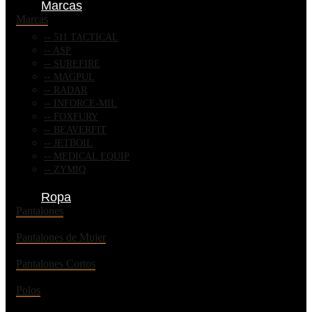
Marcas
Marcas
511 TACTICAL
ASP
SUREFIRE
MAGPUL
RADAR
INFORCE-MIL
FOXFURY
BEAVERFIT
JETBOIL
MEDICAL EQUIP
ZYMIQ
Ropa
Pantalones
Pantalones de Mujer
Pantalones Cortos
Polos